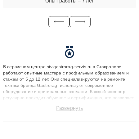
Опыт работы – 7 лет
В сервисном центре stv.gastrorag-servis.ru в Ставрополе
работают опытные мастера с профильным образованием и
стажем от 5 до 12 лет. Они специализируются на ремонте
техники бренда Gastrorag, используют современное
оборудование и оригинальные запчасти. Каждый инженер
регулярно проходит обучение и сертификацию, что позволяет
быстро и точноdiagnostikировать поломки и восстанавливать
Развернуть
технику с сохранением гарантии до 3 лет. Наши мастера
решают сложные случаи: от замены матриц и материнских
плат до ремонта после залития и восстановления данных.
Благодаря высокой квалификации и ответственному подходу
клиенты получают быстрый, качественный ремонт и понятные