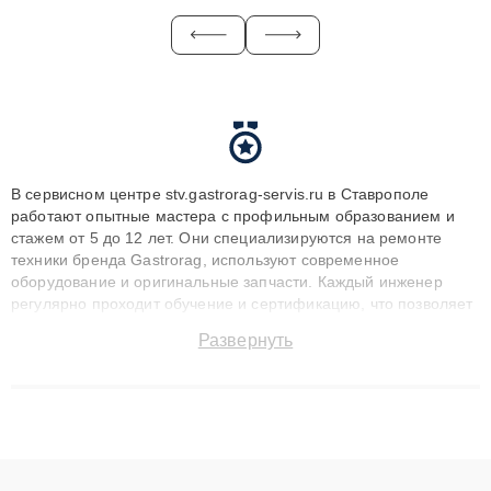
В сервисном центре stv.gastrorag-servis.ru в Ставрополе
работают опытные мастера с профильным образованием и
стажем от 5 до 12 лет. Они специализируются на ремонте
техники бренда Gastrorag, используют современное
оборудование и оригинальные запчасти. Каждый инженер
регулярно проходит обучение и сертификацию, что позволяет
быстро и точноdiagnostikировать поломки и восстанавливать
Развернуть
технику с сохранением гарантии до 3 лет. Наши мастера
решают сложные случаи: от замены матриц и материнских
плат до ремонта после залития и восстановления данных.
Благодаря высокой квалификации и ответственному подходу
клиенты получают быстрый, качественный ремонт и понятные
объяснения по результатам диагностики.