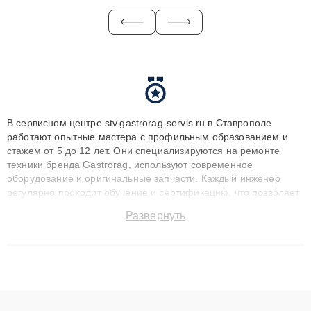
В сервисном центре stv.gastrorag-servis.ru в Ставрополе
работают опытные мастера с профильным образованием и
стажем от 5 до 12 лет. Они специализируются на ремонте
техники бренда Gastrorag, используют современное
оборудование и оригинальные запчасти. Каждый инженер
регулярно проходит обучение и сертификацию, что позволяет
быстро и точноdiagnostikировать поломки и восстанавливать
Развернуть
технику с сохранением гарантии до 3 лет. Наши мастера
решают сложные случаи: от замены матриц и материнских
плат до ремонта после залития и восстановления данных.
Благодаря высокой квалификации и ответственному подходу
клиенты получают быстрый, качественный ремонт и понятные
объяснения по результатам диагностики.