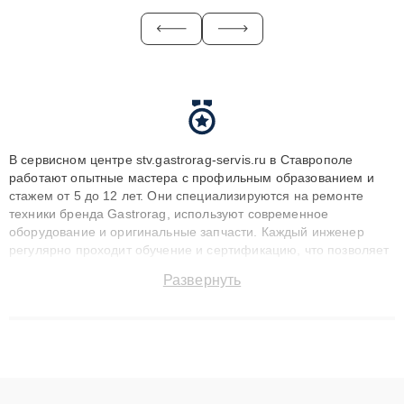
В сервисном центре stv.gastrorag-servis.ru в Ставрополе
работают опытные мастера с профильным образованием и
стажем от 5 до 12 лет. Они специализируются на ремонте
техники бренда Gastrorag, используют современное
оборудование и оригинальные запчасти. Каждый инженер
регулярно проходит обучение и сертификацию, что позволяет
быстро и точноdiagnostikировать поломки и восстанавливать
Развернуть
технику с сохранением гарантии до 3 лет. Наши мастера
решают сложные случаи: от замены матриц и материнских
плат до ремонта после залития и восстановления данных.
Благодаря высокой квалификации и ответственному подходу
клиенты получают быстрый, качественный ремонт и понятные
объяснения по результатам диагностики.