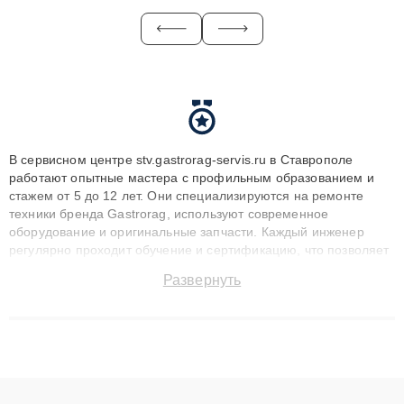
В сервисном центре stv.gastrorag-servis.ru в Ставрополе
работают опытные мастера с профильным образованием и
стажем от 5 до 12 лет. Они специализируются на ремонте
техники бренда Gastrorag, используют современное
оборудование и оригинальные запчасти. Каждый инженер
регулярно проходит обучение и сертификацию, что позволяет
быстро и точноdiagnostikировать поломки и восстанавливать
Развернуть
технику с сохранением гарантии до 3 лет. Наши мастера
решают сложные случаи: от замены матриц и материнских
плат до ремонта после залития и восстановления данных.
Благодаря высокой квалификации и ответственному подходу
клиенты получают быстрый, качественный ремонт и понятные
объяснения по результатам диагностики.