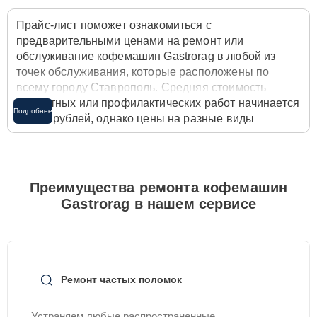
Прайс-лист поможет ознакомиться с
предварительными ценами на ремонт или
обслуживание кофемашин Gastrorag в любой из
точек обслуживания, которые расположены по
всему городу Ставрополь. Средняя стоимость
ремонтных или профилактических работ начинается
Подробнее
от 820 рублей, однако цены на разные виды
комплектующих могут различаться. Полную
стоимость работ с учётом запчастей или расходных
материалов необходимо уточнять со специалистом
службы заботы о клиентах. Для расчета итоговой
Преимущества ремонта кофемашин
стоимости ремонта кофемашины достаточно
Gastrorag в нашем сервисе
позвонить по телефону горячей линии
+7 (865) 297-
66-47
или оставить заявку на нашем сайте
Gastrorag-Servis.
Ремонт частых поломок
Устраняем любые распространенные