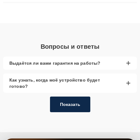
плат до ремонта после залития и восстановления данных.
Благодаря высокой квалификации и ответственному подходу
клиенты получают быстрый, качественный ремонт и понятные
объяснения по результатам диагностики.
Вопросы и ответы
+
Выдаётся ли вами гарантия на работы?
Как узнать, когда моё устройство будет
+
готово?
Показать