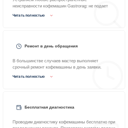
неисправности кофемашин Gastrorag: не подает
воду, не делает кофе, не мелет зерна, течет, шумит
Читать полностью
или выдает ошибку. Такой ремонт подходит для
большинства брендов и моделей кофемашин.
Ремонт в день обращения
В большинстве случаев мастер выполняет
срочный ремонт кофемашины в день заявки.
Устраняем типовые поломки: кофемашина не
Читать полностью
включается, не греет воду, течет или плохо готовит
кофе.
Бесплатная диагностика
Проводим диагностику кофемашины бесплатно при