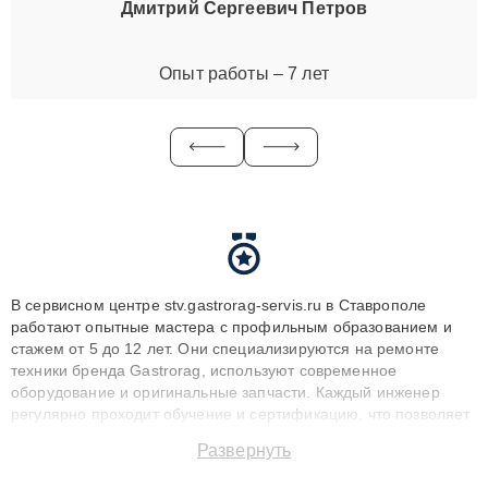
Дмитрий Сергеевич Петров
Опыт работы – 7 лет
В сервисном центре stv.gastrorag-servis.ru в Ставрополе
работают опытные мастера с профильным образованием и
стажем от 5 до 12 лет. Они специализируются на ремонте
техники бренда Gastrorag, используют современное
оборудование и оригинальные запчасти. Каждый инженер
регулярно проходит обучение и сертификацию, что позволяет
быстро и точноdiagnostikировать поломки и восстанавливать
Развернуть
технику с сохранением гарантии до 3 лет. Наши мастера
решают сложные случаи: от замены матриц и материнских