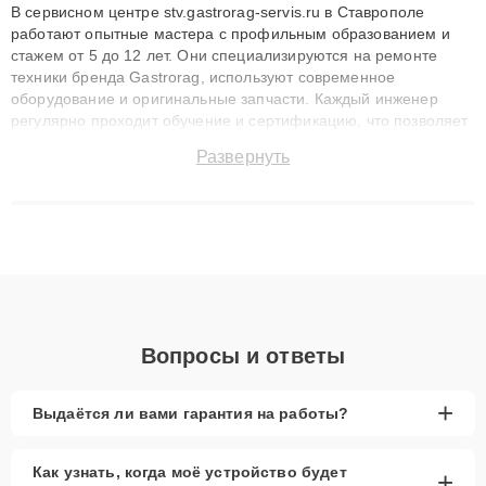
В сервисном центре stv.gastrorag-servis.ru в Ставрополе
работают опытные мастера с профильным образованием и
стажем от 5 до 12 лет. Они специализируются на ремонте
техники бренда Gastrorag, используют современное
оборудование и оригинальные запчасти. Каждый инженер
регулярно проходит обучение и сертификацию, что позволяет
быстро и точноdiagnostikировать поломки и восстанавливать
Развернуть
технику с сохранением гарантии до 3 лет. Наши мастера
решают сложные случаи: от замены матриц и материнских
плат до ремонта после залития и восстановления данных.
Благодаря высокой квалификации и ответственному подходу
клиенты получают быстрый, качественный ремонт и понятные
объяснения по результатам диагностики.
Вопросы и ответы
+
Выдаётся ли вами гарантия на работы?
Как узнать, когда моё устройство будет
+