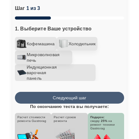
Шаг
1 из 3
1. Выберите Ваше устройство
Кофемашина
Холодильник
Микроволновая
печь
Индукционная
варочная
панель
Следующий шаг
По окончанию теста вы получаете:
Расчет стоимости
Расчет сроков
Подарок:
ремонта Gastrorag
ремонта
скидку
25%
на
ремонт техники
Gastrorag