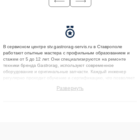
В сервисном центре stv.gastrorag-servis.ru в Ставрополе
работают опытные мастера с профильным образованием и
стажем от 5 до 12 лет. Они специализируются на ремонте
техники бренда Gastrorag, используют современное
оборудование и оригинальные запчасти. Каждый инженер
регулярно проходит обучение и сертификацию, что позволяет
быстро и точноdiagnostikировать поломки и восстанавливать
Развернуть
технику с сохранением гарантии до 3 лет. Наши мастера
решают сложные случаи: от замены матриц и материнских
плат до ремонта после залития и восстановления данных.
Благодаря высокой квалификации и ответственному подходу
клиенты получают быстрый, качественный ремонт и понятные
объяснения по результатам диагностики.